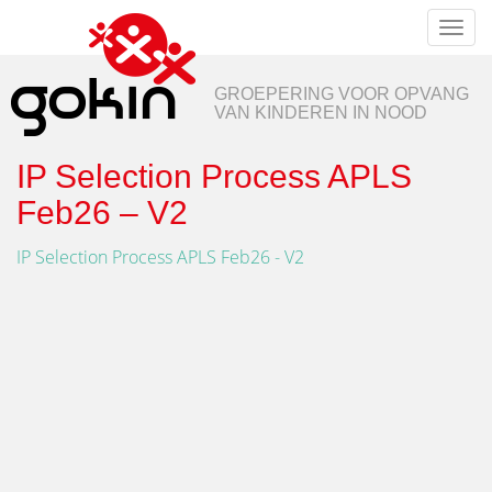
Toggl
naviga
GROEPERING VOOR OPVANG
VAN KINDEREN IN NOOD
IP Selection Process APLS
Feb26 – V2
IP Selection Process APLS Feb26 - V2