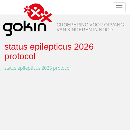
Toggl
naviga
GROEPERING VOOR OPVANG
VAN KINDEREN IN NOOD
status epilepticus 2026
protocol
status epilepticus 2026 protocol