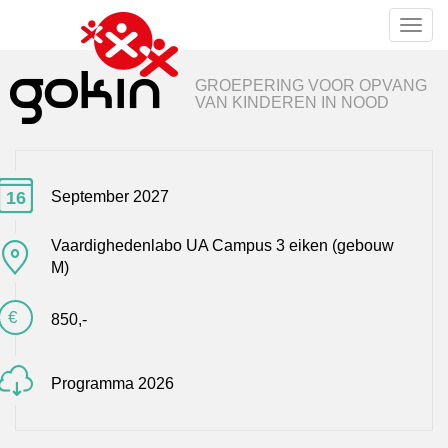
Toggl
naviga
GROEPERING VOOR OPVANG
VAN KINDEREN IN NOOD
16
September 2027
Vaardighedenlabo UA Campus 3 eiken (gebouw
M)
€
850,-
Programma 2026