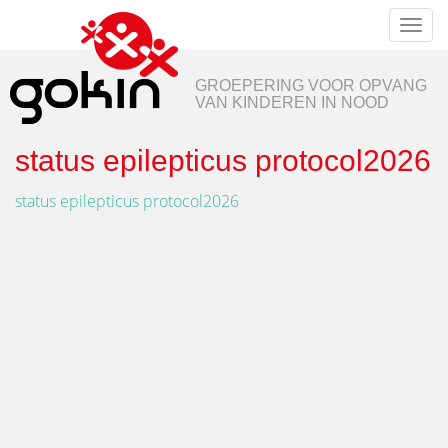
Toggl
naviga
GROEPERING VOOR OPVANG
VAN KINDEREN IN NOOD
status epilepticus protocol2026
status epilepticus protocol2026