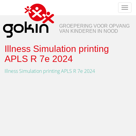
Toggl
naviga
GROEPERING VOOR OPVANG
VAN KINDEREN IN NOOD
Illness Simulation printing
APLS R 7e 2024
Illness Simulation printing APLS R 7e 2024